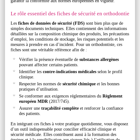
garantir la conformité aux normes européennes en vigueur.
Le rôle essentiel des fiches de sécurité en orthodontie
Les
fiches de données de sécurité (FDS)
sont bien plus que de
simples documents techniques. Elles contiennent des informations
détaillées sur la composition chimique des produits, les précautions
d’emploi, les conditions de stockage, les risques potentiels et les
mesures à prendre en cas d’incident. Pour un orthodontiste, ces
fiches sont une véritable référence afin de :
Vérifier la présence éventuelle de
substances allergènes
pouvant affecter certains patients.
Identifier les
contre-indications médicales
selon le profil
clinique.
Respecter les normes de
sécurité chimique
et les bonnes
pratiques d’utilisation.
Se conformer aux exigences réglementaires du
Règlement
européen MDR
(2017/745).
Assurer une
traçabilité complète
et renforcer la confiance
des patients.
En intégrant ces fiches à votre pratique quotidienne, vous disposez
d’un outil indispensable pour concilier efficacité clinique et
sécurité médicale. Elles contribuent aussi à la formation des
équipes et à la sensibilisation aux risques liés à l’utilisation de