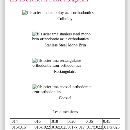
Colboloy
Stanless Steel Mono Brin
Rectangulaire
Coaxial
Les dimensions
.014
.016
.018
.020
0.36
0.45
.016x016
.016x.022
.016x.025
.017x.017
.017x.022
.017x.025