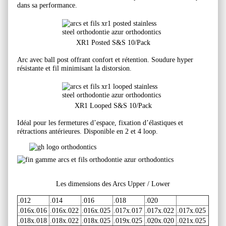
dans sa performance.
XR1 Posted S&S 10/Pack
Arc avec ball post offrant confort et rétention. Soudure hyper
résistante et fil minimisant la distorsion.
XR1 Looped S&S 10/Pack
Idéal pour les fermetures d’espace, fixation d’élastiques et
rétractions antérieures. Disponible en 2 et 4 loop.
Les dimensions des Arcs Upper / Lower
.012
.014
.016
.018
.020
.016x.016
.016x.022
.016x.025
.017x.017
.017x.022
.017x.025
.018x.018
.018x.022
.018x.025
.019x.025
.020x.020
.021x.025